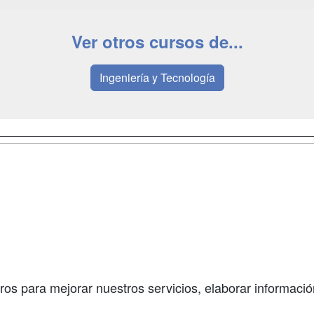
Ver otros cursos de...
Ingeniería y Tecnología
a
Masters y
Contactar
Postgrados
enes somos
Confidenciali
Cursos FP
fas publicidad
Aviso legal
Conferencias
so Usuarios
Copyleft
Carreras
so Centros
Universitarias
ros para mejorar nuestros servicios, elaborar información
Oposiciones