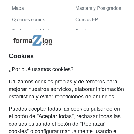
Mapa
Masters y Postgrados
Quienes somos
Cursos FP
Tarifas publicidad
Conferencias
Acceso Usuarios
Carreras
Universitarias
Acceso Centros
Cookies
Oposiciones
¿Por qué usamos cookies?
SÍGUENOS EN:
Contactar
Utilizamos cookies propias y de terceros para
mejorar nuestros servicios, elaborar información
Confidencialidad
estadística y evitar repeticiones de anuncios
Aviso legal
Puedes aceptar todas las cookies pulsando en
Copyleft
el botón de "Aceptar todas", rechazar todas las
cookies pulsando el botón de "Rechazar
cookies" o configurar manualmente usando el