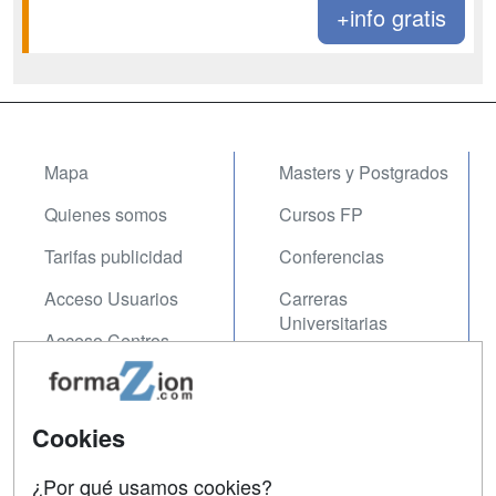
+info gratis
Mapa
Masters y Postgrados
Quienes somos
Cursos FP
Tarifas publicidad
Conferencias
Acceso Usuarios
Carreras
Universitarias
Acceso Centros
Oposiciones
SÍGUENOS EN:
Contactar
Cookies
Confidencialidad
¿Por qué usamos cookies?