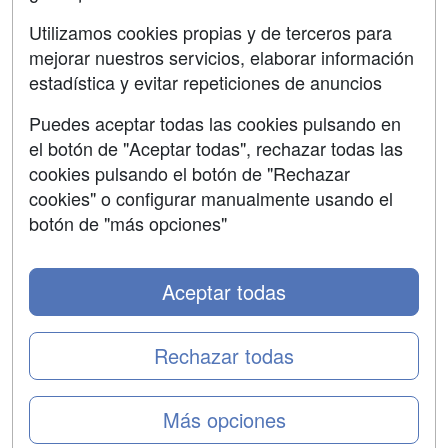
Aviso legal
Utilizamos cookies propias y de terceros para
Copyleft
mejorar nuestros servicios, elaborar información
estadística y evitar repeticiones de anuncios
Puedes aceptar todas las cookies pulsando en
el botón de "Aceptar todas", rechazar todas las
Grupo formazion:
cookies pulsando el botón de "Rechazar
cookies" o configurar manualmente usando el
botón de "más opciones"
Aceptar todas
Rechazar todas
Copyright 2000-2026 Formazion Web, S.L. - Calle
Más opciones
Fermín Caballero, 62 - 28034 Madrid Tel: 91 533 70 78