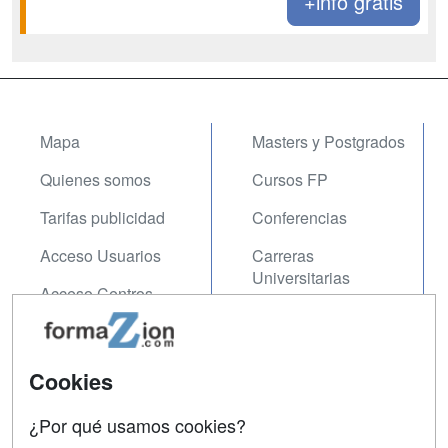
+info gratis
Mapa
Masters y Postgrados
Quienes somos
Cursos FP
Tarifas publicidad
Conferencias
Acceso Usuarios
Carreras
Universitarias
Acceso Centros
Oposiciones
SÍGUENOS EN:
Contactar
Cookies
Confidencialidad
¿Por qué usamos cookies?