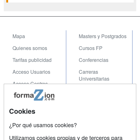
Mapa
Masters y Postgrados
Quienes somos
Cursos FP
Tarifas publicidad
Conferencias
Acceso Usuarios
Carreras
Universitarias
Acceso Centros
Oposiciones
SÍGUENOS EN:
Contactar
Cookies
Confidencialidad
¿Por qué usamos cookies?
Aviso legal
Utilizamos cookies propias y de terceros para