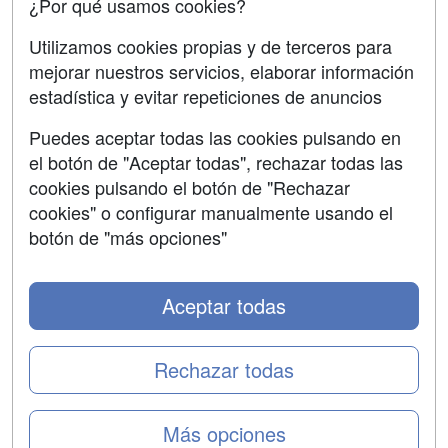
¿Por qué usamos cookies?
Aviso legal
Utilizamos cookies propias y de terceros para
Copyleft
mejorar nuestros servicios, elaborar información
estadística y evitar repeticiones de anuncios
Puedes aceptar todas las cookies pulsando en
el botón de "Aceptar todas", rechazar todas las
Grupo formazion:
cookies pulsando el botón de "Rechazar
cookies" o configurar manualmente usando el
botón de "más opciones"
Aceptar todas
Rechazar todas
Copyright 2000-2026 Formazion Web, S.L. - Calle
Más opciones
Fermín Caballero, 62 - 28034 Madrid Tel: 91 533 70 78