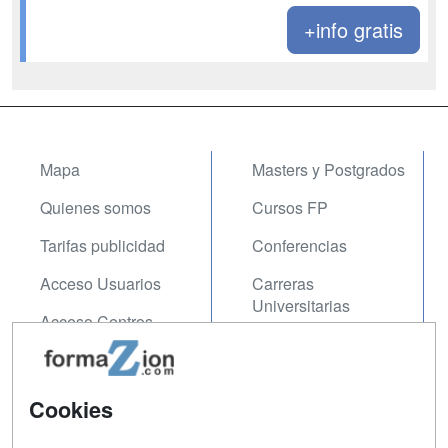
+info gratis
Mapa
Masters y Postgrados
Quienes somos
Cursos FP
Tarifas publicidad
Conferencias
Acceso Usuarios
Carreras
Universitarias
Acceso Centros
Oposiciones
SÍGUENOS EN:
Contactar
Cookies
Confidencialidad