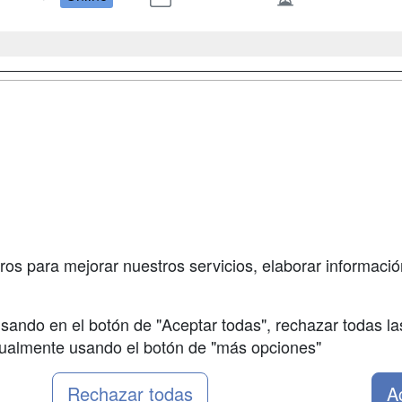
a
Masters y
Contactar
Postgrados
enes somos
Confidenciali
Cursos FP
fas publicidad
Aviso legal
Conferencias
so Usuarios
Copyleft
Carreras
so Centros
Universitarias
ros para mejorar nuestros servicios, elaborar información
Oposiciones
sando en el botón de "Aceptar todas", rechazar todas la
nualmente usando el botón de "más opciones"
Rechazar todas
A