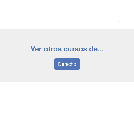
Ver otros cursos de...
Derecho
a
Masters y
Contactar
Postgrados
enes somos
Confidenciali
Cursos FP
fas publicidad
Aviso legal
Conferencias