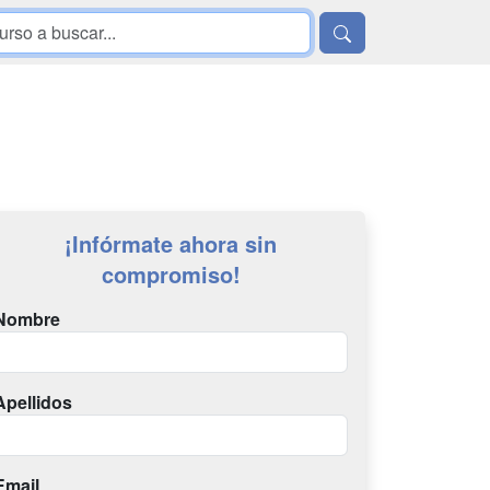
¡Infórmate ahora sin
compromiso!
Nombre
Apellidos
Email