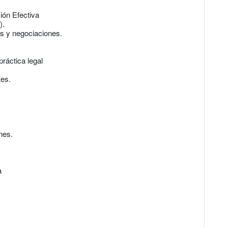
ón Efectiva
).
s y negociaciones.
ráctica legal
tes.
nes.
a