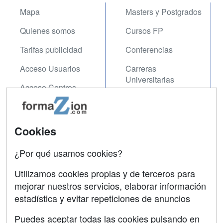
Mapa
Masters y Postgrados
Quienes somos
Cursos FP
Tarifas publicidad
Conferencias
Acceso Usuarios
Carreras
Universitarias
Acceso Centros
Oposiciones
SÍGUENOS EN:
Contactar
Cookies
Confidencialidad
¿Por qué usamos cookies?
Aviso legal
Utilizamos cookies propias y de terceros para
Copyleft
mejorar nuestros servicios, elaborar información
estadística y evitar repeticiones de anuncios
Puedes aceptar todas las cookies pulsando en