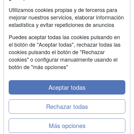
Aviso legal
Utilizamos cookies propias y de terceros para
Copyleft
mejorar nuestros servicios, elaborar información
estadística y evitar repeticiones de anuncios
Puedes aceptar todas las cookies pulsando en
el botón de "Aceptar todas", rechazar todas las
Grupo formazion:
cookies pulsando el botón de "Rechazar
cookies" o configurar manualmente usando el
botón de "más opciones"
Aceptar todas
Rechazar todas
Copyright 2000-2026 Formazion Web, S.L. - Calle
Más opciones
Fermín Caballero, 62 - 28034 Madrid Tel: 91 533 70 78