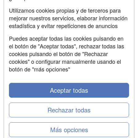
Utilizamos cookies propias y de terceros para
mejorar nuestros servicios, elaborar información
estadística y evitar repeticiones de anuncios
Grupo formazion:
Puedes aceptar todas las cookies pulsando en
el botón de "Aceptar todas", rechazar todas las
cookies pulsando el botón de "Rechazar
cookies" o configurar manualmente usando el
botón de "más opciones"
Aceptar todas
Copyright 2000-2026 Formazion Web, S.L. - Calle
Fermín Caballero, 62 - 28034 Madrid Tel: 91 533 70 78
Rechazar todas
Más opciones