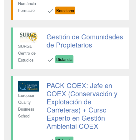
Numància
Formació
Barcelona
Gestión de Comunidades
de Propietarios
SURGE
Centro de
Distancia
Estudios
PACK COEX: Jefe en
COEX (Conservación y
European
Explotación de
Quality
Carreteras) + Curso
Business
Experto en Gestión
School
Ambiental COEX