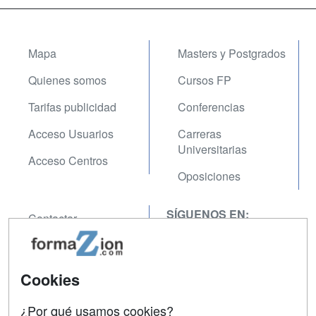
Mapa
Masters y Postgrados
Quienes somos
Cursos FP
Tarifas publicidad
Conferencias
Acceso Usuarios
Carreras
Universitarias
Acceso Centros
Oposiciones
SÍGUENOS EN:
Contactar
Confidencialidad
Aviso legal
Cookies
Copyleft
¿Por qué usamos cookies?