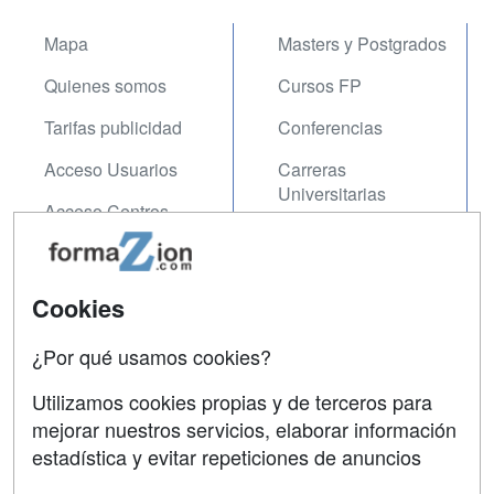
Mapa
Masters y Postgrados
Quienes somos
Cursos FP
Tarifas publicidad
Conferencias
Acceso Usuarios
Carreras
Universitarias
Acceso Centros
Oposiciones
SÍGUENOS EN:
Contactar
Cookies
Confidencialidad
¿Por qué usamos cookies?
Aviso legal
Utilizamos cookies propias y de terceros para
mejorar nuestros servicios, elaborar información
Copyleft
estadística y evitar repeticiones de anuncios