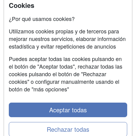
Aviso legal
Cookies
Copyleft
¿Por qué usamos cookies?
Utilizamos cookies propias y de terceros para
mejorar nuestros servicios, elaborar información
estadística y evitar repeticiones de anuncios
Grupo formazion:
Puedes aceptar todas las cookies pulsando en
el botón de "Aceptar todas", rechazar todas las
cookies pulsando el botón de "Rechazar
cookies" o configurar manualmente usando el
botón de "más opciones"
Aceptar todas
Copyright 2000-2026 Formazion Web, S.L. - Calle
Fermín Caballero, 62 - 28034 Madrid Tel: 91 533 70 78
Rechazar todas