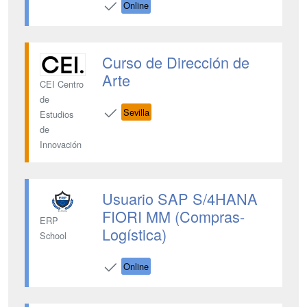
Online
Curso de Dirección de
Arte
CEI Centro
de
Sevilla
Estudios
de
Innovación
Usuario SAP S/4HANA
FIORI MM (Compras-
ERP
Logística)
School
Online