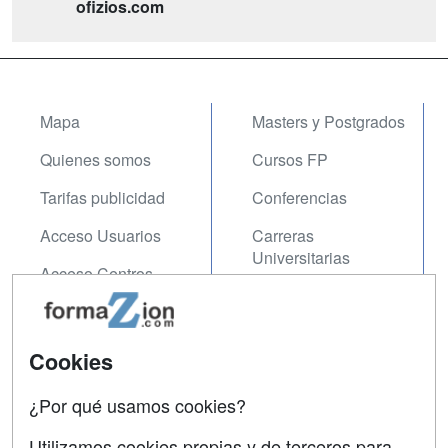
ofizios.com
Mapa
Masters y Postgrados
Quienes somos
Cursos FP
Tarifas publicidad
Conferencias
Acceso Usuarios
Carreras
Universitarias
Acceso Centros
Oposiciones
SÍGUENOS EN:
Contactar
Cookies
Confidencialidad
¿Por qué usamos cookies?
Aviso legal
Utilizamos cookies propias y de terceros para