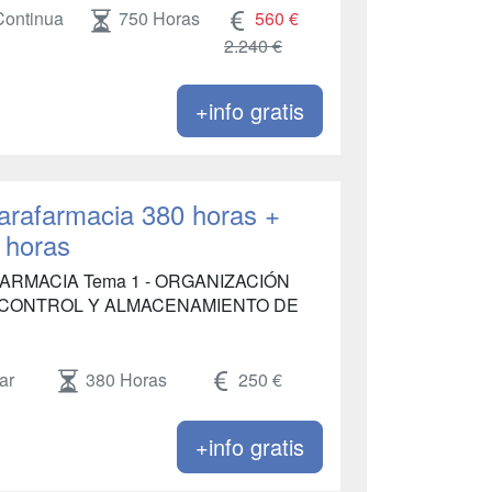
Continua
750 Horas
560 €
2.240 €
+info gratis
Parafarmacia 380 horas +
0 horas
FARMACIA Tema 1 - ORGANIZACIÓN
DE CONTROL Y ALMACENAMIENTO DE
ar
380 Horas
250 €
+info gratis