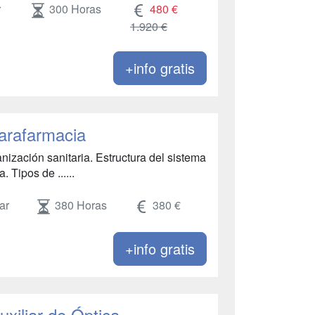
r
300 Horas
480 €
1.920 €
+info gratis
Parafarmacia
ización sanitaria. Estructura del sistema
 Tipos de ......
ar
380 Horas
380 €
+info gratis
uxiliar de Óptica