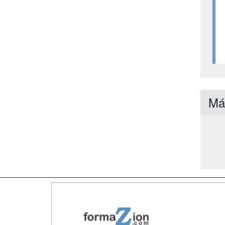
Má
Map
Qui