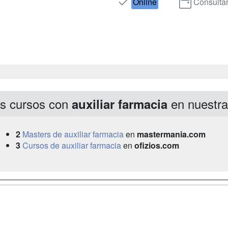
Online
Consulta
s cursos con
en nuestr
auxiliar farmacia
2
Masters de auxiliar farmacia
en
mastermania.com
3
Cursos de auxiliar farmacia
en
ofizios.com
a
Masters y
Contactar
Postgrados
enes somos
Confidenciali