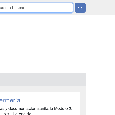
fermería
vas y documentación sanitaria Módulo 2.
o 3. Higiene del......