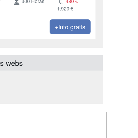
r
300 Horas
480 €
1.920 €
+info gratis
as webs
SÍGUENOS EN:
dad