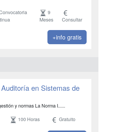
Convocatoria
9
tinua
Meses
Consultar
+info gratis
 Auditoría en Sistemas de
stión y normas La Norma I......
100 Horas
Gratuito