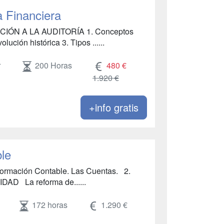
a Financiera
IÓN A LA AUDITORÍA 1. Conceptos
lución histórica 3. Tipos ......
r
200 Horas
480 €
1.920 €
+info gratis
le
rmación Contable. Las Cuentas. 2.
D La reforma de......
172 horas
1.290 €