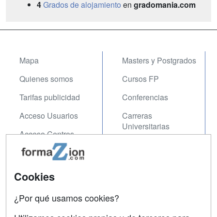
4
Grados de alojamiento
en
gradomania.com
Mapa
Masters y Postgrados
Quienes somos
Cursos FP
Tarifas publicidad
Conferencias
Acceso Usuarios
Carreras
Universitarias
Acceso Centros
Oposiciones
SÍGUENOS EN:
Contactar
Cookies
Confidencialidad
¿Por qué usamos cookies?
Aviso legal