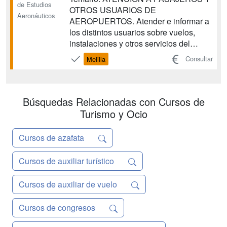
de Estudios
OTROS USUARIOS DE
Aeronáuticos
AEROPUERTOS. Atender e informar a
los distintos usuarios sobre vuelos,
instalaciones y otros servicios del
aeropuerto, siguiendo los
Consultar
Melilla
procedimientos establecidos, aplicando
los principios de accesibilidad universal
para las personas con discapacidad y
con la eficacia y calidad requeridas.
Búsquedas Relacionadas con Cursos de
OPERACIONES DE G...
Turismo y Ocio
Cursos de azafata
Cursos de auxiliar turístico
Cursos de auxiliar de vuelo
Cursos de congresos