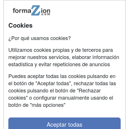
Tarifas publicidad
Conferencias
Acceso Usuarios
Carreras
Universitarias
Cookies
Acceso Centros
Oposiciones
¿Por qué usamos cookies?
SÍGUENOS EN:
Contactar
Utilizamos cookies propias y de terceros para
mejorar nuestros servicios, elaborar información
Confidencialidad
estadística y evitar repeticiones de anuncios
Aviso legal
Puedes aceptar todas las cookies pulsando en
Copyleft
el botón de "Aceptar todas", rechazar todas las
cookies pulsando el botón de "Rechazar
cookies" o configurar manualmente usando el
botón de "más opciones"
Grupo formazion:
Aceptar todas