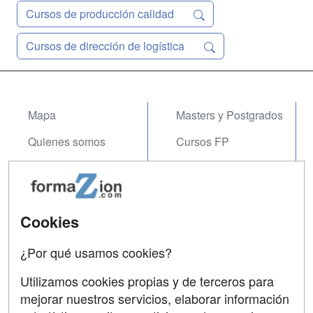
Cursos de producción calidad
Cursos de dirección de logística
Mapa
Masters y Postgrados
Quienes somos
Cursos FP
Tarifas publicidad
Conferencias
Acceso Usuarios
Carreras
Universitarias
Cookies
Acceso Centros
Oposiciones
¿Por qué usamos cookies?
SÍGUENOS EN:
Contactar
Utilizamos cookies propias y de terceros para
mejorar nuestros servicios, elaborar información
Confidencialidad