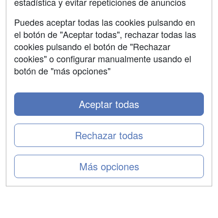
estadística y evitar repeticiones de anuncios
Aviso legal
Puedes aceptar todas las cookies pulsando en
Copyleft
el botón de "Aceptar todas", rechazar todas las
cookies pulsando el botón de "Rechazar
cookies" o configurar manualmente usando el
botón de "más opciones"
Grupo formazion:
Aceptar todas
Rechazar todas
Más opciones
Copyright 2000-2026 Formazion Web, S.L. - Calle
Fermín Caballero, 62 - 28034 Madrid Tel: 91 533 70 78