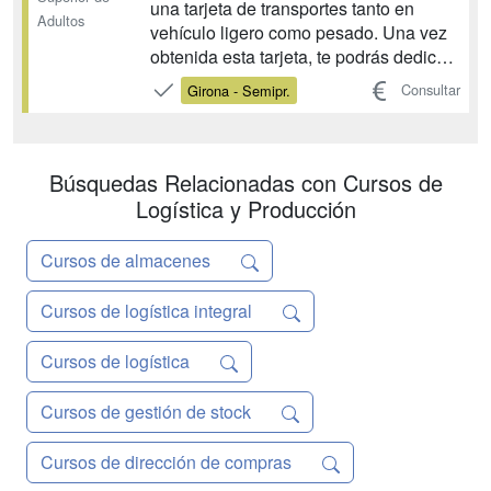
una tarjeta de transportes tanto en
Adultos
vehículo ligero como pesado. Una vez
obtenida esta tarjeta, te podrás dedicar
a la actividad del transporte público de
Consultar
Girona - Semipr.
mercancías interior e internacional por
carretera. También podrás aportar esta
capacitación profesional a un tercer...
Búsquedas Relacionadas con Cursos de
Logística y Producción
Cursos de almacenes
Cursos de logística integral
Cursos de logística
Cursos de gestión de stock
Cursos de dirección de compras