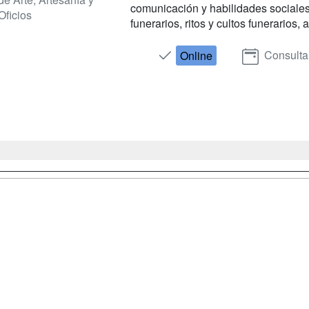
comunicación y habilidades sociales 
Oficios
funerarios, ritos y cultos funerarios, a
Consulta
Online
a
Masters y
Contactar
Postgrados
enes somos
Confidenciali
Cursos FP
fas publicidad
Aviso legal
Conferencias
so Usuarios
Copyleft
Carreras
so Centros
Universitarias