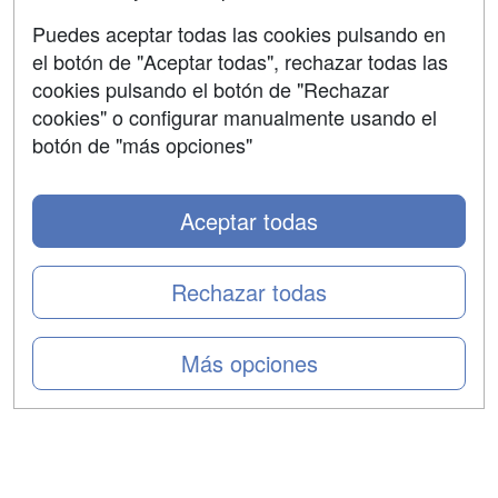
Aviso legal
Puedes aceptar todas las cookies pulsando en
Copyleft
el botón de "Aceptar todas", rechazar todas las
cookies pulsando el botón de "Rechazar
cookies" o configurar manualmente usando el
botón de "más opciones"
Grupo formazion:
Aceptar todas
Rechazar todas
Más opciones
Copyright 2000-2026 Formazion Web, S.L. - Calle
Fermín Caballero, 62 - 28034 Madrid Tel: 91 533 70 78