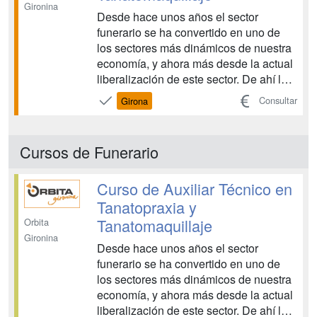
Gironina
Desde hace unos años el sector
funerario se ha convertido en uno de
los sectores más dinámicos de nuestra
economía, y ahora más desde la actual
liberalización de este sector. De ahí la
importancia que estas empresas se
Consultar
Girona
adapten a las nuevas tendencias y se
profesionalicen cada vez más, así como
también requieran más profesionales
Cursos de Funerario
especializados. ...
Curso de Auxiliar Técnico en
Tanatopraxia y
Tanatomaquillaje
Orbita
Gironina
Desde hace unos años el sector
funerario se ha convertido en uno de
los sectores más dinámicos de nuestra
economía, y ahora más desde la actual
liberalización de este sector. De ahí la