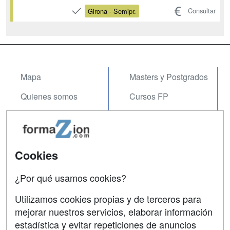
importancia que estas empresas se
Consultar
Girona - Semipr.
adapten a las nuevas tendencias y se
profesionalicen cada vez más, así como
también requieran más profesionales
especializados. ...
Mapa
Masters y Postgrados
Quienes somos
Cursos FP
Tarifas publicidad
Conferencias
Acceso Usuarios
Carreras
Universitarias
Cookies
Acceso Centros
Oposiciones
¿Por qué usamos cookies?
SÍGUENOS EN:
Contactar
Utilizamos cookies propias y de terceros para
mejorar nuestros servicios, elaborar información
Confidencialidad
estadística y evitar repeticiones de anuncios