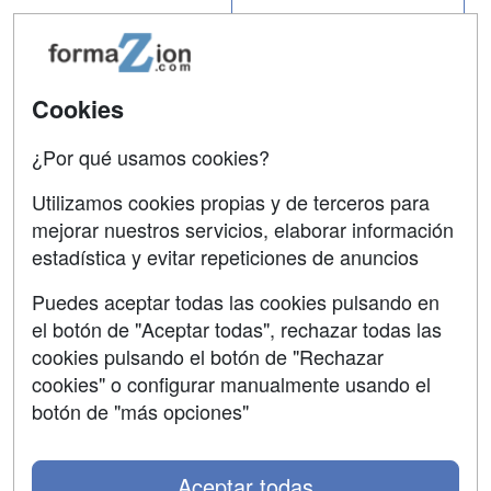
Tarifas publicidad
Conferencias
Acceso Usuarios
Carreras
Universitarias
Cookies
Acceso Centros
Oposiciones
¿Por qué usamos cookies?
SÍGUENOS EN:
Contactar
Utilizamos cookies propias y de terceros para
mejorar nuestros servicios, elaborar información
Confidencialidad
estadística y evitar repeticiones de anuncios
Aviso legal
Puedes aceptar todas las cookies pulsando en
Copyleft
el botón de "Aceptar todas", rechazar todas las
cookies pulsando el botón de "Rechazar
cookies" o configurar manualmente usando el
botón de "más opciones"
Grupo formazion:
Aceptar todas