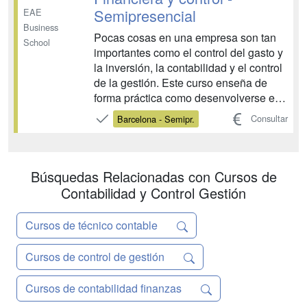
Semipresencial
EAE
Business
Pocas cosas en una empresa son tan
School
importantes como el control del gasto y
la inversión, la contabilidad y el control
de la gestión. Este curso enseña de
forma práctica como desenvolverse en
un área tan vital. Especialmente
Consultar
Barcelona - Semipr.
enfocado al mundo de la pequeña y
mediana empresa (PYMES), podrá
actualizarse de los nuevos cambios
contables que entrarán en ...
Búsquedas Relacionadas con Cursos de
Contabilidad y Control Gestión
Cursos de técnico contable
Cursos de control de gestión
Cursos de contabilidad finanzas