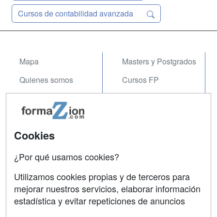
Cursos de contabilidad avanzada
Mapa
Masters y Postgrados
Quienes somos
Cursos FP
Tarifas publicidad
Conferencias
Acceso Usuarios
Carreras
Universitarias
Cookies
Acceso Centros
Oposiciones
¿Por qué usamos cookies?
SÍGUENOS EN:
Contactar
Utilizamos cookies propias y de terceros para
mejorar nuestros servicios, elaborar información
Confidencialidad
estadística y evitar repeticiones de anuncios
Aviso legal