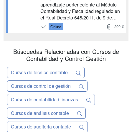
aprendizaje perteneciente al Módulo
Contabilidad y Fiscalidad regulado en
el Real Decreto 645/2011, de 9 de
mayo y que permitirá al alumnado
299 €
Online
adquirir las competencias profesionales
necesarias para poder llevar a cabo la
gestión administrativa y contabilidad de
una empresa. Adem...
Búsquedas Relacionadas con Cursos de
Contabilidad y Control Gestión
Cursos de técnico contable
Cursos de control de gestión
Cursos de contabilidad finanzas
Cursos de análisis contable
Cursos de auditoria contable