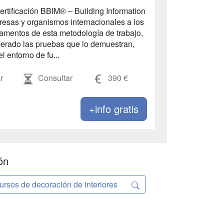
ficación BBIM® – Building Information
esas y organismos internacionales a los
damentos de esta metodología de trabajo,
perado las pruebas que lo demuestran,
l entorno de fu...
r
Consultar
390 €
+info gratis
ón
ursos de decoración de interiores