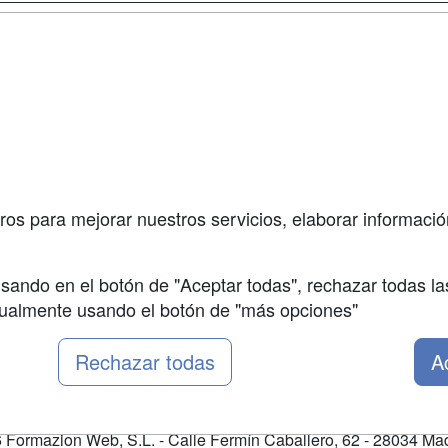
a
Masters y
Contactar
Postgrados
enes somos
Confidenciali
Cursos FP
fas publicidad
Aviso legal
Conferencias
so Usuarios
Copyleft
Carreras
so Centros
Universitarias
ros para mejorar nuestros servicios, elaborar información
Oposiciones
sando en el botón de "Aceptar todas", rechazar todas la
nualmente usando el botón de "más opciones"
Rechazar todas
A
Formazion Web, S.L. - Calle Fermín Caballero, 62 - 28034 Mad