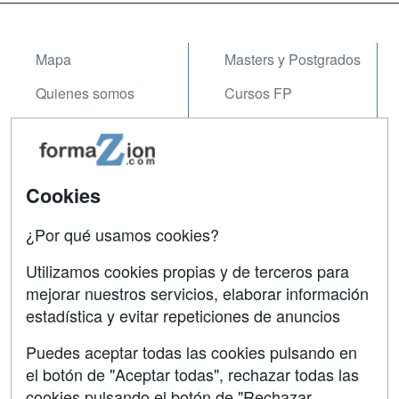
Mapa
Masters y Postgrados
Quienes somos
Cursos FP
Tarifas publicidad
Conferencias
Acceso Usuarios
Carreras
Universitarias
Cookies
Acceso Centros
Oposiciones
¿Por qué usamos cookies?
SÍGUENOS EN:
Contactar
Utilizamos cookies propias y de terceros para
mejorar nuestros servicios, elaborar información
Confidencialidad
estadística y evitar repeticiones de anuncios
Aviso legal
Puedes aceptar todas las cookies pulsando en
Copyleft
el botón de "Aceptar todas", rechazar todas las
cookies pulsando el botón de "Rechazar