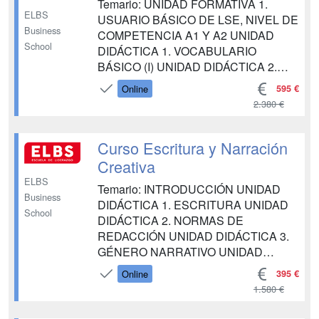
Temario: UNIDAD FORMATIVA 1.
ELBS
USUARIO BÁSICO DE LSE, NIVEL DE
Business
COMPETENCIA A1 Y A2 UNIDAD
School
DIDÁCTICA 1. VOCABULARIO
BÁSICO (I) UNIDAD DIDÁCTICA 2.
CONTROL SOBRE LA
595 €
Online
COMUNICACIÓN (I) UNIDAD
2.380 €
DIDÁCTICA 3. ACTIVIDADES
COMUNICATIVAS (I) UNIDAD
DIDÁCTICA 4. ASPECTOS
Curso Escritura y Narración
SOCIOCULTURALES (I) UNIDAD
Creativa
FORMATIVA 2. USUARIO
ELBS
Temario: INTRODUCCIÓN UNIDAD
INDEPENDIENTE DE LSE, NIVEL DE
Business
DIDÁCTICA 1. ESCRITURA UNIDAD
COMPETENCIA UM...
School
DIDÁCTICA 2. NORMAS DE
REDACCIÓN UNIDAD DIDÁCTICA 3.
GÉNERO NARRATIVO UNIDAD
DIDÁCTICA 4. GÉNERO LÍRICO
395 €
Online
UNIDAD DIDÁCTICA 5. GÉNERO
1.580 €
DRAMÁTICO UNIDAD DIDÁCTICA 6.
NARRATIVA TELEVISIVA Y