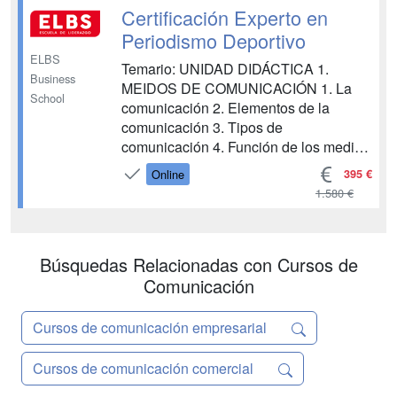
CINEMATOGRÁFICA UNIDAD
Certificación Experto en
DIDÁCTICA 7. NARRATIVA
Periodismo Deportivo
RADIOFÓNICA UNIDAD DIDÁCTICA
ELBS
Temario: UNIDAD DIDÁCTICA 1.
8. ESCRITURA CREATIVA UNIDAD
Business
MEIDOS DE COMUNICACIÓN 1. La
DID...
School
comunicación 2. Elementos de la
comunicación 3. Tipos de
comunicación 4. Función de los medios
de comunicación 5. Teorías y modelos
395 €
Online
de la comunicación colectiva UNIDAD
1.580 €
DIDÁCTICA 2. TIPOLOGÍAS Y
GÉNEROS DEL PERIODISMO 1. El
periodismo 2. Tipificación del
Búsquedas Relacionadas con Cursos de
periodismo 3. Géneros del periodismo...
Comunicación
Cursos de comunicación empresarial
Cursos de comunicación comercial