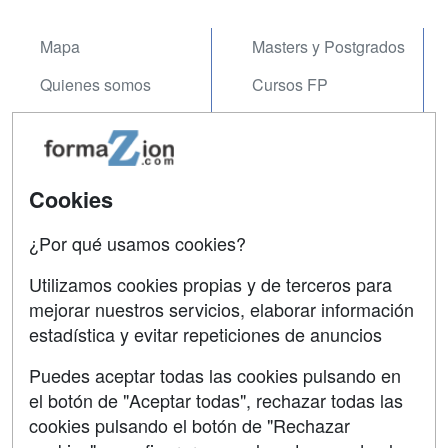
Mapa
Masters y Postgrados
Quienes somos
Cursos FP
Tarifas publicidad
Conferencias
Acceso Usuarios
Carreras
Universitarias
Cookies
Acceso Centros
Oposiciones
¿Por qué usamos cookies?
SÍGUENOS EN:
Contactar
Utilizamos cookies propias y de terceros para
mejorar nuestros servicios, elaborar información
Confidencialidad
estadística y evitar repeticiones de anuncios
Aviso legal
Puedes aceptar todas las cookies pulsando en
Copyleft
el botón de "Aceptar todas", rechazar todas las
cookies pulsando el botón de "Rechazar