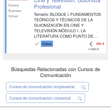
Profesional
Esneca
Business
Temario: BLOQUE I. FUNDAMENTOS
School
TEÓRICOS Y TÉCNICOS DE LA
GUIONIZACIÓN EN CINE Y
TELEVISIÓN MÓDULO 1. LA
LITERATURA COMO PUNTO DE
PARTIDA UNIDAD DIDÁCTICA 1.
395 €
Online
COMUNICACIÓN Y TRADICIÓN ORAL
1.580 €
UNIDAD DIDÁCTICA 2.
COMUNICACIÓN Y TRADICIÓN
ESCRITA UNIDAD DIDÁCTICA 3.
Búsquedas Relacionadas con Cursos de
INTRODUCCIÓN A LA
NARRATOLOGÍA MÓDULO 2.
Comunicación
PRINCIPIOS DE ANÁLISIS
NARRATIVO UNIDAD DIDÁCTICA ...
Cursos de comunicación empresarial
Cursos de comunicación comercial