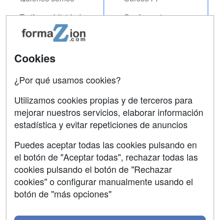
Tarifas publicidad
Conferencias
Acceso Usuarios
Carreras
Universitarias
Acceso Centros
Cookies
Oposiciones
¿Por qué usamos cookies?
SÍGUENOS EN:
Contactar
Utilizamos cookies propias y de terceros para
mejorar nuestros servicios, elaborar información
Confidencialidad
estadística y evitar repeticiones de anuncios
Aviso legal
Puedes aceptar todas las cookies pulsando en
Copyleft
el botón de "Aceptar todas", rechazar todas las
cookies pulsando el botón de "Rechazar
cookies" o configurar manualmente usando el
botón de "más opciones"
Grupo formazion: