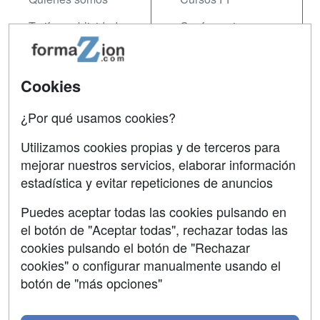
Tarifas publicidad
Conferencias
Acceso Usuarios
Carreras
Universitarias
Acceso Centros
Cookies
Oposiciones
¿Por qué usamos cookies?
SÍGUENOS EN:
Contactar
Utilizamos cookies propias y de terceros para
mejorar nuestros servicios, elaborar información
Confidencialidad
estadística y evitar repeticiones de anuncios
Aviso legal
Puedes aceptar todas las cookies pulsando en
Copyleft
el botón de "Aceptar todas", rechazar todas las
cookies pulsando el botón de "Rechazar
cookies" o configurar manualmente usando el
botón de "más opciones"
Grupo formazion: