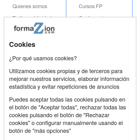
Quienes somos
Cursos FP
Tarifas publicidad
Conferencias
Acceso Usuarios
Carreras
Universitarias
Acceso Centros
Cookies
Oposiciones
¿Por qué usamos cookies?
SÍGUENOS EN:
Contactar
Utilizamos cookies propias y de terceros para
mejorar nuestros servicios, elaborar información
Confidencialidad
estadística y evitar repeticiones de anuncios
Aviso legal
Puedes aceptar todas las cookies pulsando en
Copyleft
el botón de "Aceptar todas", rechazar todas las
cookies pulsando el botón de "Rechazar
cookies" o configurar manualmente usando el
botón de "más opciones"
Grupo formazion: