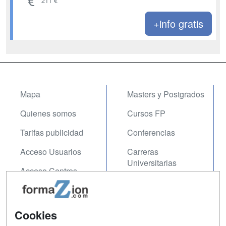
211 €
+info gratis
Mapa
Masters y Postgrados
Quienes somos
Cursos FP
Tarifas publicidad
Conferencias
Acceso Usuarios
Carreras
Universitarias
Acceso Centros
Oposiciones
SÍGUENOS EN:
Contactar
Cookies