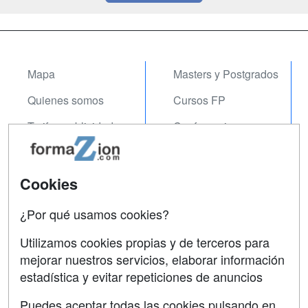
Mapa
Masters y Postgrados
Quienes somos
Cursos FP
Tarifas publicidad
Conferencias
Acceso Usuarios
Carreras
Universitarias
Acceso Centros
Cookies
Oposiciones
¿Por qué usamos cookies?
SÍGUENOS EN:
Contactar
Utilizamos cookies propias y de terceros para
mejorar nuestros servicios, elaborar información
Confidencialidad
estadística y evitar repeticiones de anuncios
Aviso legal
Puedes aceptar todas las cookies pulsando en