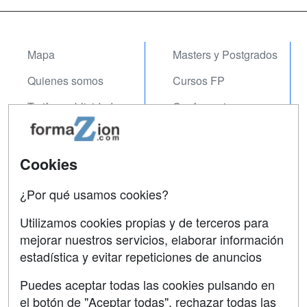
Mapa
Masters y Postgrados
Quienes somos
Cursos FP
Tarifas publicidad
Conferencias
Acceso Usuarios
Carreras
Universitarias
Acceso Centros
Cookies
Oposiciones
¿Por qué usamos cookies?
SÍGUENOS EN:
Contactar
Utilizamos cookies propias y de terceros para
mejorar nuestros servicios, elaborar información
Confidencialidad
estadística y evitar repeticiones de anuncios
Aviso legal
Puedes aceptar todas las cookies pulsando en
Copyleft
el botón de "Aceptar todas", rechazar todas las