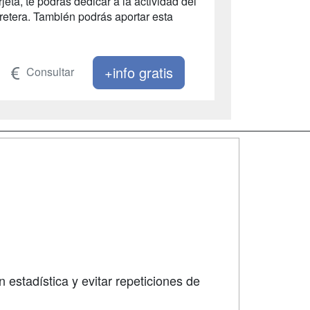
eta, te podrás dedicar a la actividad del
rretera. También podrás aportar esta
+info gratis
Consultar
SÍGUENOS EN:
dad
 estadística y evitar repeticiones de