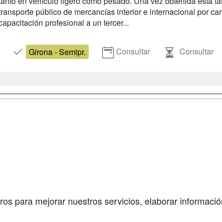
tanto en vehículo ligero como pesado. Una vez obtenida esta tarj
transporte público de mercancías interior e internacional por ca
capacitación profesional a un tercer...
Consultar
Consultar
Girona - Semipr.
a
Masters y
Contactar
Postgrados
enes somos
Confidenciali
Cursos FP
fas publicidad
Aviso legal
Conferencias
so Usuarios
Copyleft
Carreras
so Centros
Universitarias
ros para mejorar nuestros servicios, elaborar información
Oposiciones