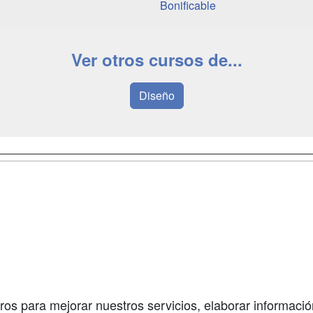
Bonificable
Ver otros cursos de...
Diseño
a
Masters y
Contactar
Postgrados
enes somos
Confidenciali
Cursos FP
fas publicidad
Aviso legal
Conferencias
so Usuarios
Copyleft
Carreras
so Centros
Universitarias
ros para mejorar nuestros servicios, elaborar información