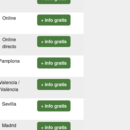
Online
+ info gratis
Online
+ info gratis
directo
Pamplona
+ info gratis
Valencia /
+ info gratis
València
Sevilla
+ info gratis
Madrid
+ info gratis