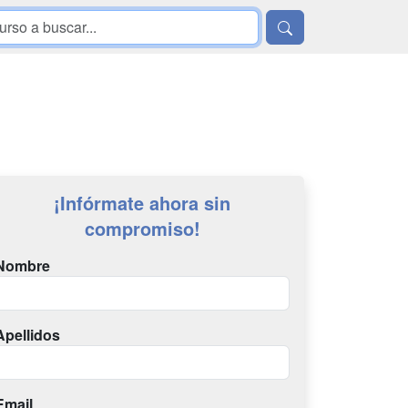
¡Infórmate ahora sin
compromiso!
Nombre
Apellidos
Email